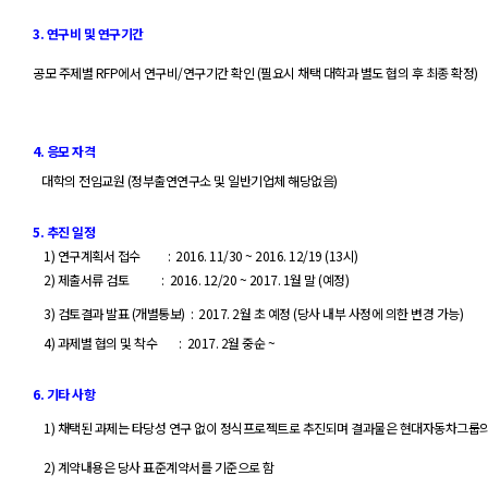
3.
연구비 및 연구기간
공모 주제별
RFP
에서 연구비
/
연구기간 확인
(
필요시
채택 대학과 별도 협의 후 최종 확정
)
4.
응모 자격
대학의 전임교원
(
정부출연연구소 및 일반기업체
해당없음
)
5.
추진 일정
1)
연구계획서 접수
:
2016. 11/30 ~ 2016. 12/19 (13
시
)
2)
제출서류 검토
: 2016. 12/20 ~ 2017. 1
월 말
(
예정
)
3)
검토결과 발표
(
개별통보
)
: 2017. 2
월 초 예정
(
당사 내부 사정에 의한 변경 가능
)
4)
과제별 협의 및 착수
: 2017. 2
월 중순
~
6.
기타 사항
1)
채택된 과제는 타당성 연구 없이 정식프로젝트로 추진되며 결과물은 현대자동차그룹
2)
계약내용은 당사 표준계약서를 기준으로 함