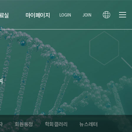
료실
마이페이지
LOGIN
JOIN
여
자
회원동정
학회갤러리
뉴스레터