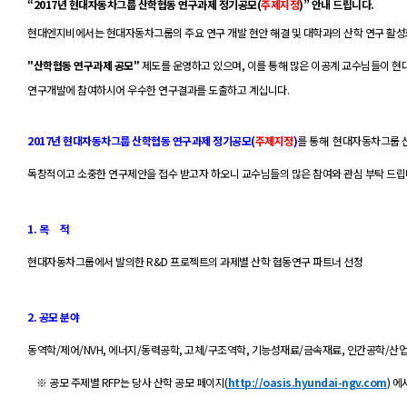
“
2017
년 현대자동차그룹 산학협동 연구과제 정기공모
(
주제지정
)
” 안내 드립니다
.
현대엔지비에서는
현대자동차그룹의 주요 연구 개발 현안 해결 및 대학과의 산학 연구 활
"
산학협동 연구과제 공모
"
제도를 운영하고 있으며
,
이를 통해 많은 이공계 교수님들이
현
연구개발에 참여하시어 우수한 연구결과를 도출하고 계십니다
.
2017
년 현대자동차그룹
산학협동 연구과제 정기공모
(
주제지정
)
를 통해
현대자동차그룹 산
독창적이고 소중한 연구제안을 접수 받고자 하오니 교수님들의 많은 참여와 관심 부탁 드
1.
목
적
현대자동차그룹에서 발의한
R&D
프로젝트의 과제별 산학 협동연구 파트너 선정
2.
공모 분야
동역학
/
제어
/NVH,
에너지
/
동력공학
,
고체
/
구조역학
,
기능성재료
/
금속재료
,
인간공학
/
산
※
공모 주제별
RFP
는
당사 산학 공모 페이지
(
http://oasis.hyundai-ngv.com
)
에