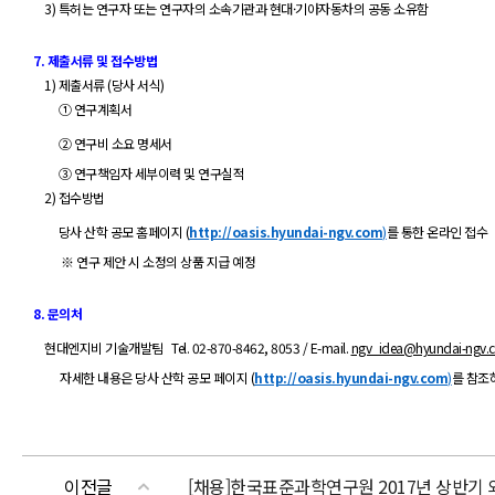
3)
특허는 연구자 또는 연구자의 소속기관과 현대
·
기아자동차의 공동 소유함
7.
제출서류 및 접수방법
1)
제출서류
(
당사 서식
)
①
연구계획서
② 연구비 소요 명세서
③ 연구책임자 세부이력 및 연구실적
2)
접수방법
당사 산학 공모 홈페이지
(
http://oasis.hyundai-ngv.com
)
를 통한 온라인 접수
※
연구 제안 시 소정의 상품 지급 예정
8.
문의처
현대엔지비
기술개발팀
Tel.
02-870-8462, 8053
/ E-mail.
ngv_idea@hyundai-ngv.
자세한 내용은 당사 산학 공모 페이지
(
http://oasis.hyundai-ngv.com
)
를 참조
이전글
[채용]한국표준과학연구원 2017년 상반기