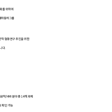
성화를 위하여
대자동차그룹
학 협동연구 추진을 위한
립니다
.
업공학
/HMI
분야 총
14
개 과제
서 확인 가능