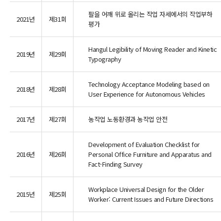
팔을 어깨 위로 올리는 작업 자세에서의 작업부하
2021년
제31회
평가
Hangul Legibility of Moving Reader and Kinetic
2019년
제29회
Typography
Technology Acceptance Modeling based on
2018년
제28회
User Experience for Autonomous Vehicles
2017년
제27회
농작업 노동환경과 농작업 안전
Development of Evaluation Checklist for
2016년
제26회
Personal Office Furniture and Apparatus and
Fact-Finding Survey
Workplace Universal Design for the Older
2015년
제25회
Worker: Current Issues and Future Directions