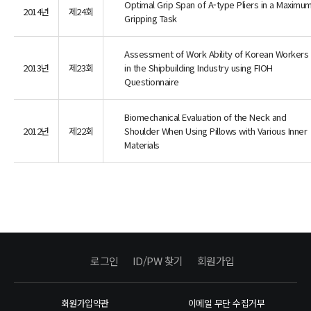
Optimal Grip Span of A-type Pliers in a Maximu
2014년
제24회
Gripping Task
Assessment of Work Ability of Korean Workers
2013년
제23회
in the Shipbuilding Industry using FIOH
Questionnaire
Biomechanical Evaluation of the Neck and
2012년
제22회
Shoulder When Using Pillows with Various Inner
Materials
로그인
ID/PW 찾기
회원가입
회원가입약관
이메일 무단 수집거부