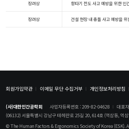
장려상
항타기 전도 사고 예방을 위한 인
장려상
건설 현장 내 충돌 사고 예방을 위
회원가입약관
이메일 무단 수집거부
개인정보처리방침
(사)대한인간공학회
사업자등록번호 : 209-82-04628
대표자
(06132) 서울특별시 강남구 테헤란로 25길 20, 614호 (역삼동, 
© The Human Factors & Ergonomics Society of Korea (ESK). Al