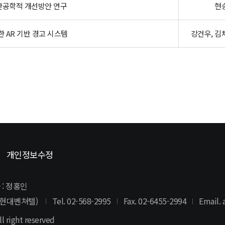
간공학적 개선방안 연구
현승
한 AR 기반 경고 시스템
강건우, 김
개인정보수정
 : 정홍인
역삼현대벤쳐텔)
Tel. 02-568-2995
Fax. 02-6455-2994
Email.
l right reserved