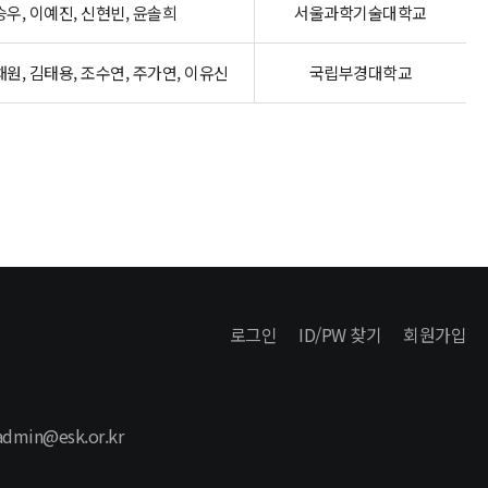
우, 이예진, 신현빈, 윤솔희
서울과학기술대학교
채원, 김태용, 조수연, 주가연, 이유신
국립부경대학교
로그인
ID/PW 찾기
회원가입
 admin@esk.or.kr