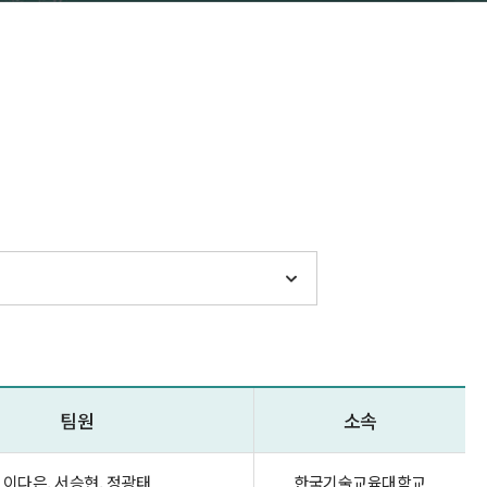
팀원
소속
이다은, 서승현, 정광태
한국기술교육대학교