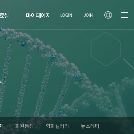
료실
마이페이지
LOGIN
JOIN
여
자
회원동정
학회갤러리
뉴스레터