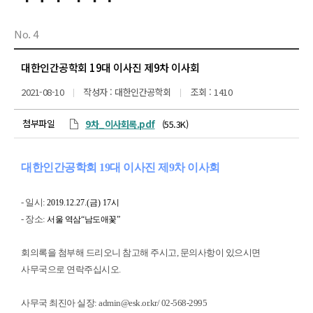
No. 4
대한인간공학회 19대 이사진 제9차 이사회
2021-08-10
작성자 : 대한인간공학회
조회 : 1410
첨부파일
9차_이사회록.pdf
(55.3K)
대한인간공학회
19
대 이사진 제9차 이사회
-
일시
:
2019.12.27.(
금
) 17
시
-
장소
:
서울 역삼
“
남도애꽃
”
회의록을 첨부해 드리오니 참고해 주시고, 문의사항이 있으시면
사무국으로 연락주십시오.
사무국 최진아 실장: admin@esk.or.kr/ 02-568-2995