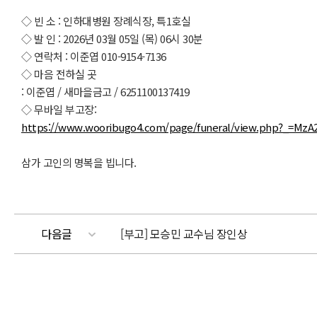
◇ 빈 소 : 인하대병원 장례식장, 특1호실
​◇ 발 인 : 2026년 03월 05일 (목) 06시 30분
◇ 연락처 : 이준엽 010-9154-7136
◇ 마음 전하실 곳
: 이준엽 / 새마을금고 / 6251100137419
◇ 무바일 부고장:
https://www.wooribugo4.com/page/funeral/view.php?_=Mz
삼가 고인의 명복을 빕니다.
다음글
[부고] 모승민 교수님 장인상