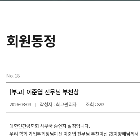
회원동정
No. 18
[부고] 이준엽 전무님 부친상
2026-03-03
작성자 : 최고관리자
조회 : 892
대한인간공학회 사무국 송인지 실장입니다.
우리 학회 기업부회장님이신 이준엽 전무님 부친이신 故이양배님께서 별