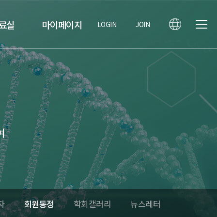
료실
마이페이지
LOGIN
JOIN
여
자
회원동정
학회갤러리
뉴스레터