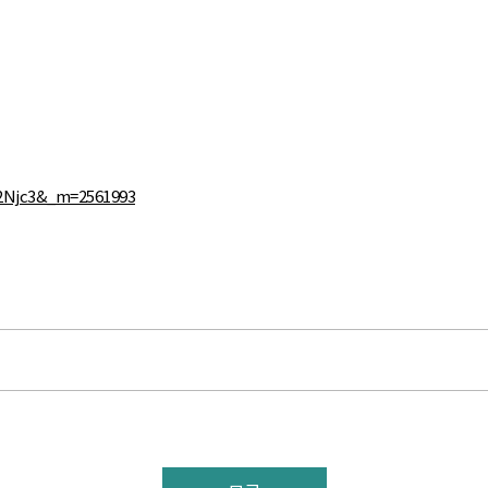
A2Njc3&_m=2561993